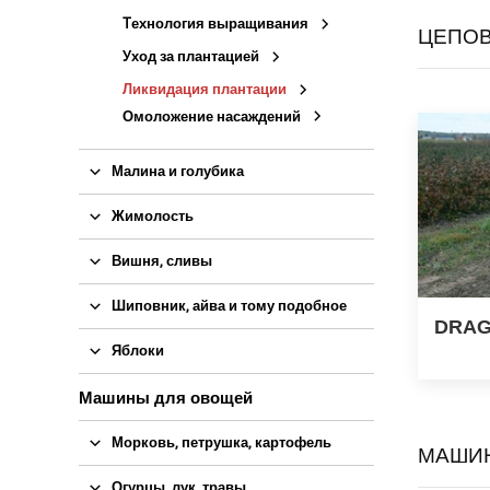
Tехнология выращивания
ЦЕПОВ
Уход за плантацией
Ликвидация плантации
Омоложение насаждений
Малина и голубика
Жимолость
Вишня, сливы
Шиповник, айва и тому подобное
DRA
Яблоки
Машины для овощей
Морковь, петрушка, картофель
МАШИН
Огурцы, лук, травы